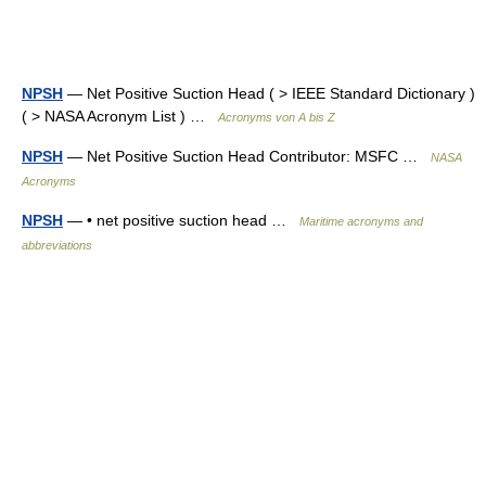
NPSH
— Net Positive Suction Head ( > IEEE Standard Dictionary )
( > NASA Acronym List ) …
Acronyms von A bis Z
NPSH
— Net Positive Suction Head Contributor: MSFC …
NASA
Acronyms
NPSH
— • net positive suction head …
Maritime acronyms and
abbreviations