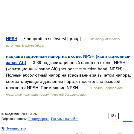
NPSH
— • nonprotein sulfhydryl [group] …
Dictionary of medical
acronyms & abbreviations
надкавитационный напор на входе, NPSH (кавитационный
запас Aft)
— 3.39 надкавитационный напор на входе, NPSH
(кавитационный запас Aft) (net positive suction head, NPSH):
Полный абсолютный напор на всасывании за вычетом напора,
соответствующего давлению пара, относительно базовой
плоскости NPSH. Примечание NPSH… …
Словарь-справочник
терминов нормативно-технической документации
© Академик, 2000-2026
18+
Обратная связь:
Техподдержка
,
Реклама на сайте
👣 Путешествия