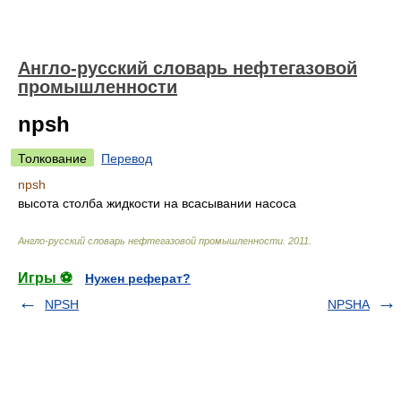
Англо-русский словарь нефтегазовой
промышленности
npsh
Толкование
Перевод
npsh
высота столба жидкости на всасывании насоса
Англо-русский словарь нефтегазовой промышленности
.
2011
.
Игры ⚽
Нужен реферат?
NPSH
NPSHA