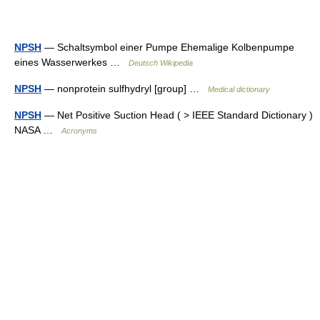
NPSH
— Schaltsymbol einer Pumpe Ehemalige Kolbenpumpe
eines Wasserwerkes …
Deutsch Wikipedia
NPSH
— nonprotein sulfhydryl [group] …
Medical dictionary
NPSH
— Net Positive Suction Head ( > IEEE Standard Dictionary )
NASA …
Acronyms