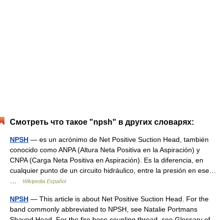
Смотреть что такое "npsh" в других словарях:
NPSH
— es un acrónimo de Net Positive Suction Head, también
conocido como ANPA (Altura Neta Positiva en la Aspiración) y
CNPA (Carga Neta Positiva en Aspiración). Es la diferencia, en
cualquier punto de un circuito hidráulico, entre la presión en ese…
…
Wikipedia Español
NPSH
— This article is about Net Positive Suction Head. For the
band commonly abbreviated to NPSH, see Natalie Portmans
Shaved Head. For the fire hose coupling thread, see Glossary of